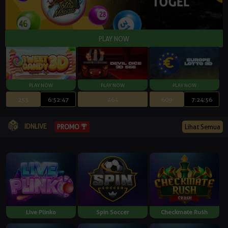
253
6:52:46
464
609
7:24:55
IDNLIVE
Lihat Semua
PROMO
Live Plinko
Spin Soccer
Checkmate Rush