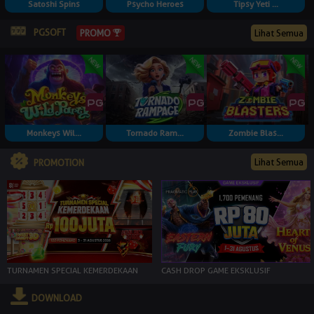
Satoshi Spins
Psycho Heroes
Tipsy Yeti ...
PGSOFT
Lihat Semua
PROMO
Monkeys Wil...
Tornado Ram...
Zombie Blas...
Lihat Semua
PROMOTION
TURNAMEN SPECIAL KEMERDEKAAN
CASH DROP GAME EKSKLUSIF
DOWNLOAD