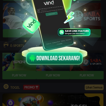
E-SPORTS
Lihat Semua
PROMO
TOGEL