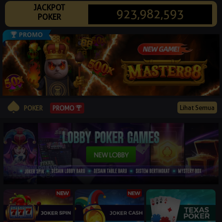
JACKPOT
© 2026 poker88gaskan.xyz. All Rights Reserved | 18+
923,982,593
POKER
Lihat Semua
PROMO
POKER