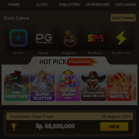
POKER
SLOTS
IDNLOTTERY
SPORTBOOKS
LIVE CASINO
NEW
Slots Game
Lihat Semua
TANGKAS
RTP
DEPOSIT
WITHDRAW
Idnslot
Pgsoft
Pragmatic
Slot Mania
No Limit City
HOT PICK
PROMOSI
RTP up to 97%
DOWNLOAD
REFERRAL
JACKPOT
Tournament Poker Prizes
08 August 2026
VIP MEMBER
Rp. 66,000,000
HUBUNGI KAMI