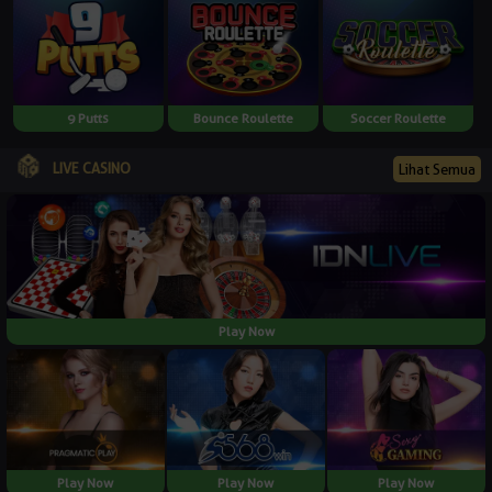
9 Putts
Bounce Roulette
Soccer Roulette
LIVE CASINO
Lihat Semua
Play Now
Play Now
Play Now
Play Now