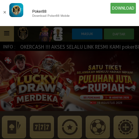
DOWNLOAD
×
Poker88
Download Poker88 Mobile
U JOKERCASH !!! AKSES SELALU LINK RESMI KAMI poker88slay
INFO :
HOME
IDN E-LOTTERY
POKER
SLOT GAME
NEW
NEW
SPORTBOOK
LIVE CASINO
IDNLIVE
NEW
ESPORTS
TOGEL
ARCADE
NEW
NEW
NEW
TEMBAK IKAN
IDNRAFFLE
IDNTRADE