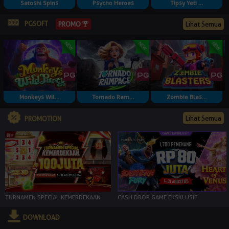
Satoshi Spins
Psycho Heroes
Tipsy Yeti ...
PGSOFT
Lihat Semua
PROMO
Monkeys Wil...
Tornado Ram...
Zombie Blas...
Lihat Semua
PROMOTION
TURNAMEN SPECIAL KEMERDEKAAN
CASH DROP GAME EKSKLUSIF
DOWNLOAD