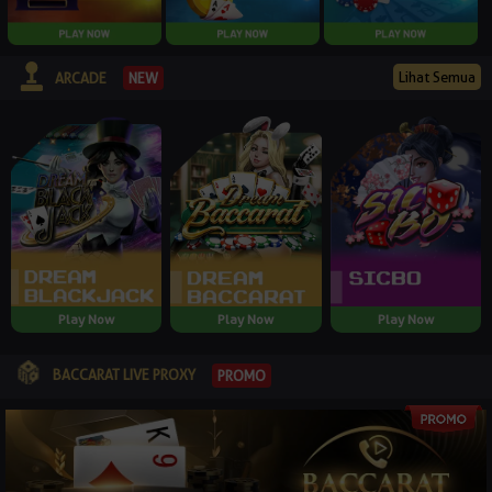
Lihat Semua
NEW
ARCADE
Play Now
Play Now
Play Now
BACCARAT LIVE PROXY
PROMO