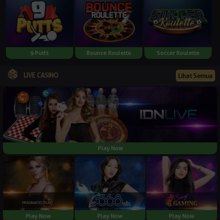
9 Putts
Bounce Roulette
Soccer Roulette
LIVE CASINO
Lihat Semua
Play Now
Play Now
Play Now
Play Now