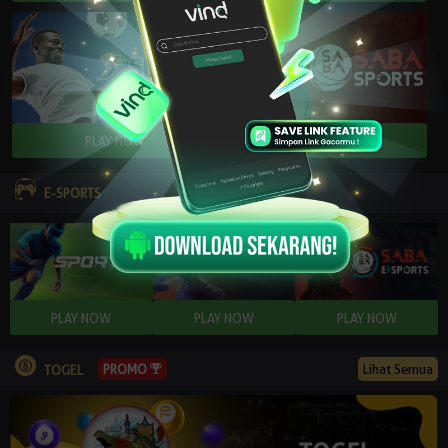
E-SPORTS
Lihat Semua
PROMO
TOGEL