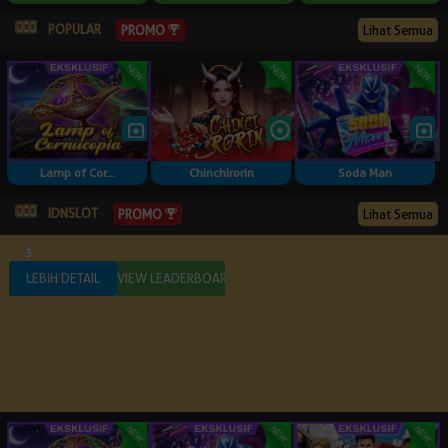
POPULAR
Lihat Semua
PROMO
Lamp of Cor...
Chinchirorin
Soda Man
IDNSLOT
Lihat Semua
PROMO