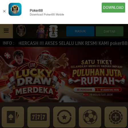
DOWNLOAD
×
Poker88
Download Poker88 Mobile
 JOKERCASH !!! AKSES SELALU LINK RESMI KAMI poker88slay
INFO :
HOME
IDN E-LOTTERY
POKER
SLOT GAME
NEW
NEW
SPORTBOOK
LIVE CASINO
IDNLIVE
NEW
ESPORTS
TOGEL
ARCADE
NEW
NEW
NEW
TEMBAK IKAN
IDNRAFFLE
IDNTRADE