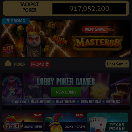
JACKPOT
© 2026 poker88gaskan.xyz. All Rights Reserved | 18+
917,052,200
POKER
Lihat Semua
PROMO
POKER