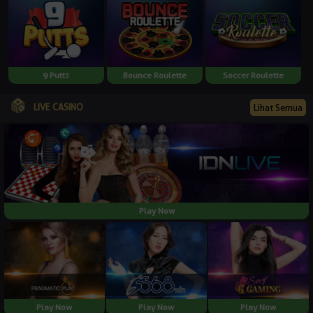
9 Putts
Bounce Roulette
Soccer Roulette
LIVE CASINO
Lihat Semua
Play Now
Play Now
Play Now
Play Now