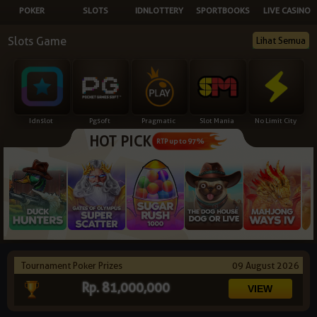
POKER
SLOTS
IDNLOTTERY
SPORTBOOKS
LIVE CASINO
NEW
Slots Game
Lihat Semua
TANGKAS
RTP
DEPOSIT
WITHDRAW
Idnslot
Pgsoft
Pragmatic
Slot Mania
No Limit City
HOT PICK
PROMOSI
RTP up to 97%
DOWNLOAD
REFERRAL
JACKPOT
Tournament Poker Prizes
09 August 2026
VIP MEMBER
Rp. 81,000,000
HUBUNGI KAMI