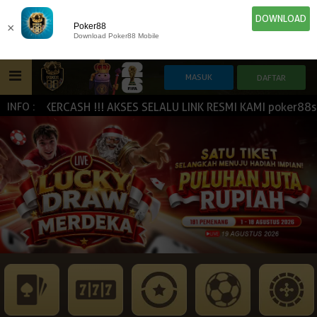
DOWNLOAD
×
Poker88
Download Poker88 Mobile
 JOKERCASH !!! AKSES SELALU LINK RESMI KAMI poker88slay.
INFO :
HOME
IDN E-LOTTERY
POKER
SLOT GAME
NEW
NEW
SPORTBOOK
LIVE CASINO
IDNLIVE
NEW
ESPORTS
TOGEL
ARCADE
NEW
NEW
NEW
TEMBAK IKAN
IDNRAFFLE
IDNTRADE