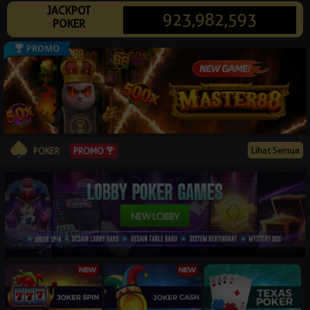
JACKPOT
© 2026 poker88gaskan.xyz. All Rights Reserved | 18+
923,982,593
POKER
Lihat Semua
PROMO
POKER