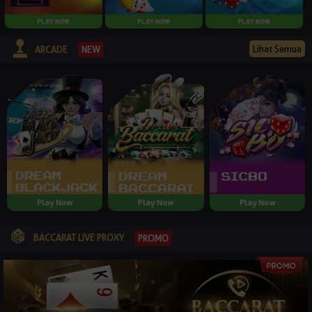
Lihat Semua
NEW
ARCADE
Play Now
Play Now
Play Now
BACCARAT LIVE PROXY
PROMO