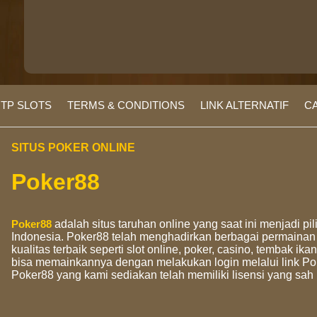
TP SLOTS
TERMS & CONDITIONS
LINK ALTERNATIF
C
SITUS POKER ONLINE
Poker88
Poker88
adalah situs taruhan online yang saat ini menjadi pi
Indonesia. Poker88 telah menghadirkan berbagai permainan 
kualitas terbaik seperti slot online, poker, casino, tembak i
bisa memainkannya dengan melakukan login melalui link Po
Poker88 yang kami sediakan telah memiliki lisensi yang sah 