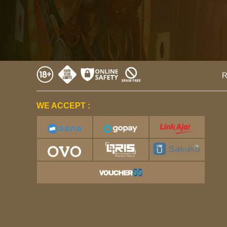
R
WE ACCEPT :