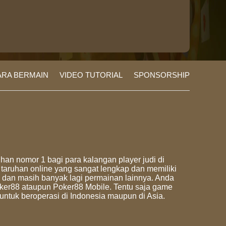
ARA BERMAIN
VIDEO TUTORIAL
SPONSORSHIP
lihan nomor 1 bagi para kalangan player judi di
taruhan online yang sangat lengkap dan memiliki
kan dan masih banyak lagi permainan lainnya. Anda
ker88 ataupun Poker88 Mobile. Tentu saja game
untuk beroperasi di Indonesia maupun di Asia.