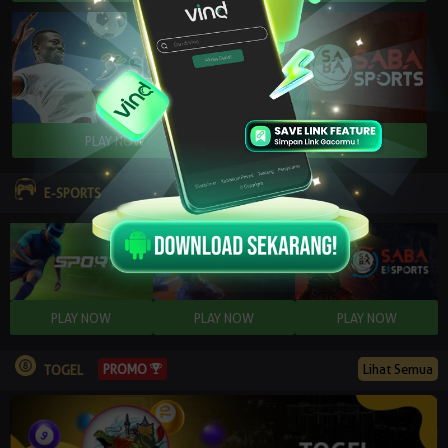
E-SPORTS
Lihat Semua
PROMO
TOGEL