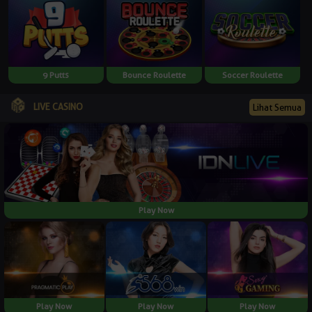
9 Putts
Bounce Roulette
Soccer Roulette
LIVE CASINO
Lihat Semua
Play Now
Play Now
Play Now
Play Now