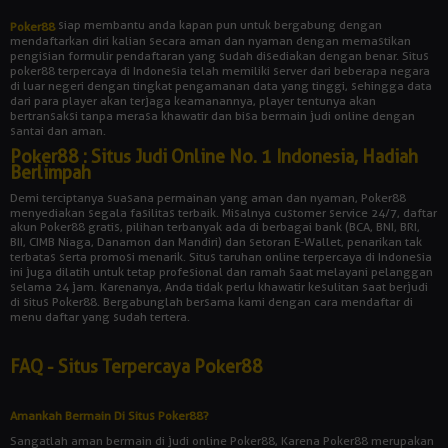
siap membantu anda kapan pun untuk bergabung dengan
Poker88
mendaftarkan diri kalian secara aman dan nyaman dengan memastikan
pengisian formulir pendaftaran yang sudah disediakan dengan benar. Situs
poker88 terpercaya di Indonesia telah memiliki server dari beberapa negara
di luar negeri dengan tingkat pengamanan data yang tinggi, sehingga data
dari para player akan terjaga keamanannya, player tentunya akan
bertransaksi tanpa merasa khawatir dan bisa bermain judi online dengan
santai dan aman.
Poker88 : Situs Judi Online No. 1 Indonesia, Hadiah
Berlimpah
Demi terciptanya suasana permainan yang aman dan nyaman, Poker88
menyediakan segala fasilitas terbaik. Misalnya customer service 24/7, daftar
akun Poker88 gratis, pilihan terbanyak ada di berbagai bank (BCA, BNI, BRI,
BII, CIMB Niaga, Danamon dan Mandiri) dan setoran E-Wallet, penarikan tak
terbatas serta promosi menarik. Situs taruhan online terpercaya di Indonesia
ini juga dilatih untuk tetap profesional dan ramah saat melayani pelanggan
selama 24 jam. Karenanya, Anda tidak perlu khawatir kesulitan saat berjudi
di situs Poker88. Bergabunglah bersama kami dengan cara mendaftar di
menu daftar yang sudah tertera.
FAQ - Situs Terpercaya Poker88
Amankah Bermain Di Situs Poker88?
Sangatlah aman bermain di judi online Poker88, Karena Poker88 merupakan