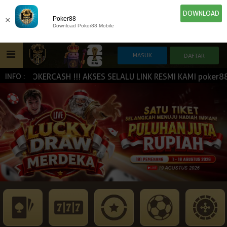
DOWNLOAD
×
Poker88
Download Poker88 Mobile
U JOKERCASH !!! AKSES SELALU LINK RESMI KAMI poker88slay
INFO :
HOME
IDN E-LOTTERY
POKER
SLOT GAME
NEW
NEW
SPORTBOOK
LIVE CASINO
IDNLIVE
NEW
ESPORTS
TOGEL
ARCADE
NEW
NEW
NEW
TEMBAK IKAN
IDNRAFFLE
IDNTRADE