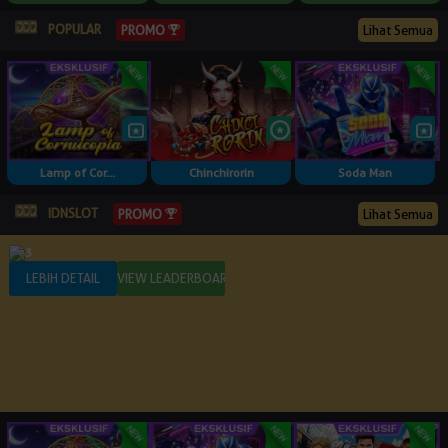
POPULAR
Lihat Semua
PROMO
Lamp of Cor...
Chinchirorin
Soda Man
IDNSLOT
Lihat Semua
PROMO