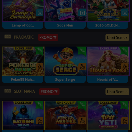
Lamp of Cor...
Soda Man
2026 GOLDEN...
PRAGMATIC
Lihat Semua
PROMO
Poker88 Mah...
Super Serge
Hearts of V...
SLOT MANIA
Lihat Semua
PROMO