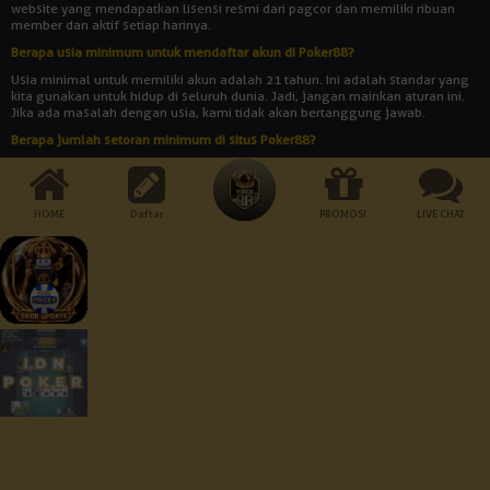
website yang mendapatkan lisensi resmi dari pagcor dan memiliki ribuan
member dan aktif setiap harinya.
Berapa usia minimum untuk mendaftar akun di Poker88?
Usia minimal untuk memiliki akun adalah 21 tahun. Ini adalah standar yang
kita gunakan untuk hidup di seluruh dunia. Jadi, jangan mainkan aturan ini.
Jika ada masalah dengan usia, kami tidak akan bertanggung jawab.
Berapa jumlah setoran minimum di situs Poker88?
Jumlah setoran minimum adalah Rp 10.000. Bukankah itu rendah? Dengan
uang yang begitu banyak, Anda bisa memainkan semua jenis permainan
yang disediakan oleh agen judi online POKER88.
HOME
Daftar
PROMOSI
LIVE CHAT
Cara Pembayaran:
Dukungan Perangkat :
Keamanan Terjamin :
© 2026 Poker88. All Rights Reserved | 18+