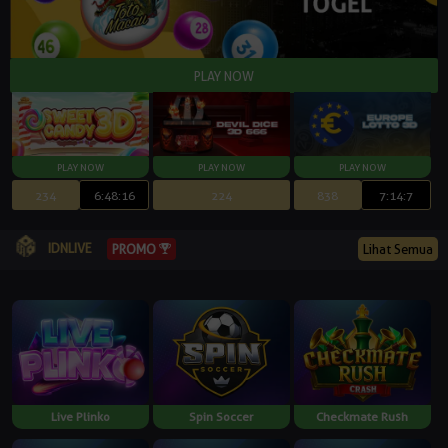
234
6:48:15
224
838
7:14:6
IDNLIVE
Lihat Semua
PROMO
Live Plinko
Spin Soccer
Checkmate Rush