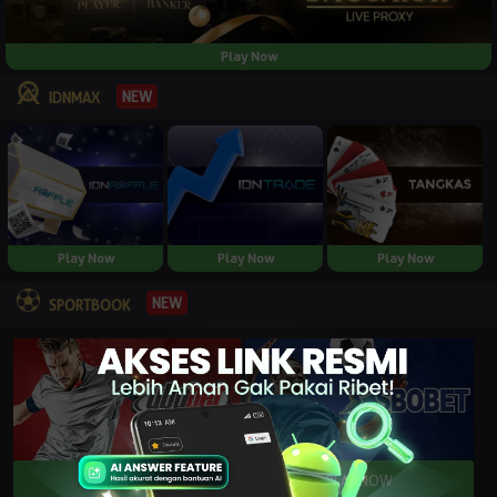
Play Now
NEW
IDNMAX
Play Now
Play Now
Play Now
NEW
SPORTBOOK