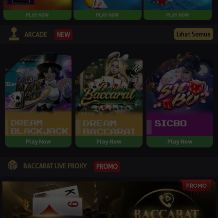
Lihat Semua
NEW
ARCADE
Play Now
Play Now
Play Now
BACCARAT LIVE PROXY
PROMO