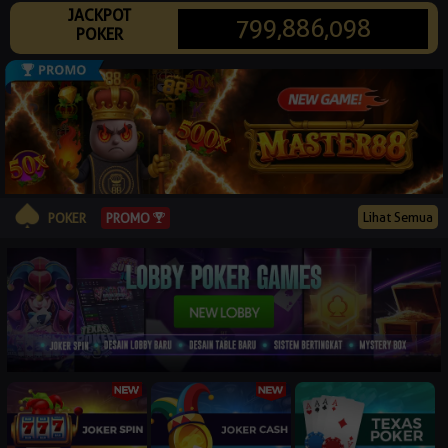
JACKPOT
© 2026 poker88gaskan.xyz. All Rights Reserved | 18+
799,886,098
POKER
Lihat Semua
PROMO
POKER