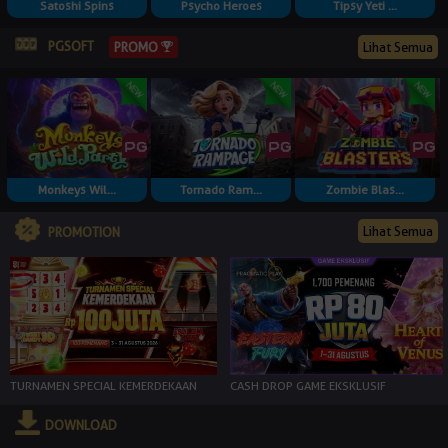
Satoshi Spins
Psycho Heroes
Tipsy Yeti ...
PGSOFT
Lihat Semua
PROMO
Monkeys Wil...
Tornado Ram...
Zombie Blas...
Lihat Semua
PROMOTION
TURNAMEN SPECIAL KEMERDEKAAN
CASH DROP GAME EKSKLUSIF
DOWNLOAD