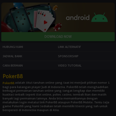
HUBUNGI KAMI
LINK ALTERNATIF
JADWAL BANK
SPONSORSHIP
CARA BERMAIN
VIDEO TUTORIAL
Poker88
adalah situs taruhan online yang saat ini menjadi pilihan nomor 1
Poker88
bagi para kalangan player judi di Indonesia. Poker88 telah menghadirkan
berbagai permainan taruhan online yang sangat lengkap dan memiliki
kualitas terbaik seperti slot online, poker, casino, tembak ikan dan masih
banyak lagi permainan lainnya. Anda bisa memainkannya dengan
melakukan login melalui link Poker88 ataupun Poker88 Mobile. Tentu saja
game Poker88 yang kami sediakan telah memiliki lisensi yang sah untuk
beroperasi di Indonesia maupun di Asia.