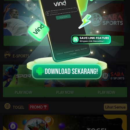
E-SPORTS
Lihat Semua
PROMO
TOGEL