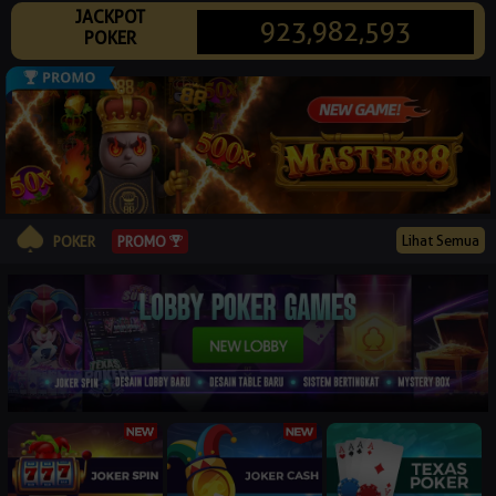
JACKPOT
© 2026 poker88gaskan.xyz. All Rights Reserved | 18+
923,982,593
POKER
Lihat Semua
PROMO
POKER