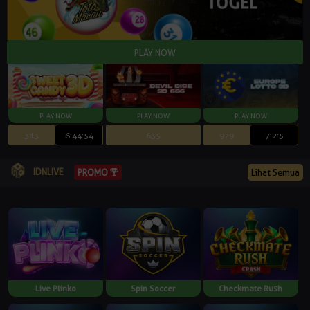
313
6:44:53
635
929
7:2:4
IDNLIVE
Lihat Semua
PROMO
Live Plinko
Spin Soccer
Checkmate Rush