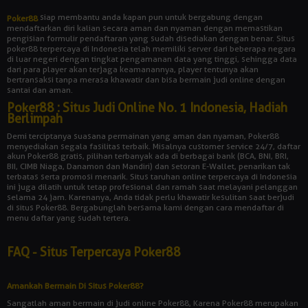
siap membantu anda kapan pun untuk bergabung dengan
Poker88
mendaftarkan diri kalian secara aman dan nyaman dengan memastikan
pengisian formulir pendaftaran yang sudah disediakan dengan benar. Situs
poker88 terpercaya di Indonesia telah memiliki server dari beberapa negara
di luar negeri dengan tingkat pengamanan data yang tinggi, sehingga data
dari para player akan terjaga keamanannya, player tentunya akan
bertransaksi tanpa merasa khawatir dan bisa bermain judi online dengan
santai dan aman.
Poker88 : Situs Judi Online No. 1 Indonesia, Hadiah
Berlimpah
Demi terciptanya suasana permainan yang aman dan nyaman, Poker88
menyediakan segala fasilitas terbaik. Misalnya customer service 24/7, daftar
akun Poker88 gratis, pilihan terbanyak ada di berbagai bank (BCA, BNI, BRI,
BII, CIMB Niaga, Danamon dan Mandiri) dan setoran E-Wallet, penarikan tak
terbatas serta promosi menarik. Situs taruhan online terpercaya di Indonesia
ini juga dilatih untuk tetap profesional dan ramah saat melayani pelanggan
selama 24 jam. Karenanya, Anda tidak perlu khawatir kesulitan saat berjudi
di situs Poker88. Bergabunglah bersama kami dengan cara mendaftar di
menu daftar yang sudah tertera.
FAQ - Situs Terpercaya Poker88
Amankah Bermain Di Situs Poker88?
Sangatlah aman bermain di judi online Poker88, Karena Poker88 merupakan