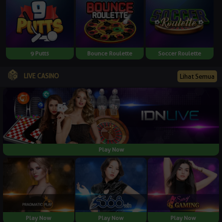
9 Putts
Bounce Roulette
Soccer Roulette
LIVE CASINO
Lihat Semua
Play Now
Play Now
Play Now
Play Now