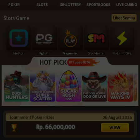
POKER
SLOTS
IDNLOTTERY
SPORTBOOKS
LIVE CASINO
NEW
Slots Game
Lihat Semua
TANGKAS
RTP
DEPOSIT
WITHDRAW
Idnslot
Pgsoft
Pragmatic
Slot Mania
No Limit City
HOT PICK
PROMOSI
RTP up to 97%
DOWNLOAD
REFERRAL
JACKPOT
Tournament Poker Prizes
08 August 2026
VIP MEMBER
Rp. 66,000,000
HUBUNGI KAMI