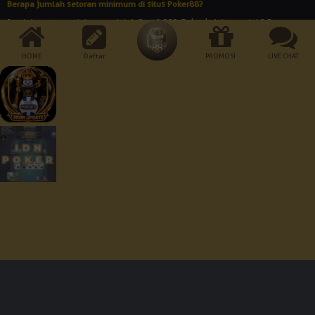
Berapa jumlah setoran minimum di situs Poker88?
Jumlah setoran minimum adalah Rp 10.000. Bukankah itu rendah? Dengan
uang yang begitu banyak, Anda bisa memainkan semua jenis permainan
yang disediakan oleh agen judi online POKER88.
HOME
Daftar
PROMOSI
LIVE CHAT
Cara Pembayaran:
Dukungan Perangkat :
Keamanan Terjamin :
© 2026 Poker88. All Rights Reserved | 18+