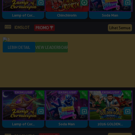
Lamp of Cor...
Chinchirorin
Soda Man
IDNSLOT
Lihat Semua
PROMO
Lamp of Cor...
Soda Man
2026 GOLDEN...