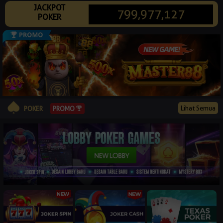
JACKPOT
© 2026 poker88gaskan.xyz. All Rights Reserved | 18+
799,977,127
POKER
Lihat Semua
PROMO
POKER