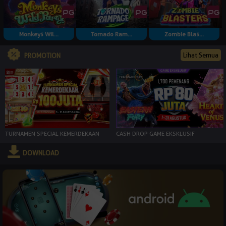
Monkeys Wil...
Tornado Ram...
Zombie Blas...
Lihat Semua
PROMOTION
TURNAMEN SPECIAL KEMERDEKAAN
CASH DROP GAME EKSKLUSIF
DOWNLOAD