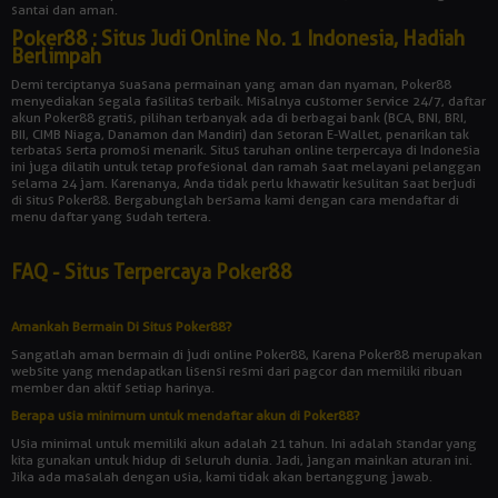
santai dan aman.
Poker88 : Situs Judi Online No. 1 Indonesia, Hadiah
Berlimpah
Demi terciptanya suasana permainan yang aman dan nyaman, Poker88
menyediakan segala fasilitas terbaik. Misalnya customer service 24/7, daftar
akun Poker88 gratis, pilihan terbanyak ada di berbagai bank (BCA, BNI, BRI,
BII, CIMB Niaga, Danamon dan Mandiri) dan setoran E-Wallet, penarikan tak
terbatas serta promosi menarik. Situs taruhan online terpercaya di Indonesia
ini juga dilatih untuk tetap profesional dan ramah saat melayani pelanggan
selama 24 jam. Karenanya, Anda tidak perlu khawatir kesulitan saat berjudi
di situs Poker88. Bergabunglah bersama kami dengan cara mendaftar di
menu daftar yang sudah tertera.
FAQ - Situs Terpercaya Poker88
Amankah Bermain Di Situs Poker88?
Sangatlah aman bermain di judi online Poker88, Karena Poker88 merupakan
website yang mendapatkan lisensi resmi dari pagcor dan memiliki ribuan
member dan aktif setiap harinya.
Berapa usia minimum untuk mendaftar akun di Poker88?
Usia minimal untuk memiliki akun adalah 21 tahun. Ini adalah standar yang
kita gunakan untuk hidup di seluruh dunia. Jadi, jangan mainkan aturan ini.
Jika ada masalah dengan usia, kami tidak akan bertanggung jawab.